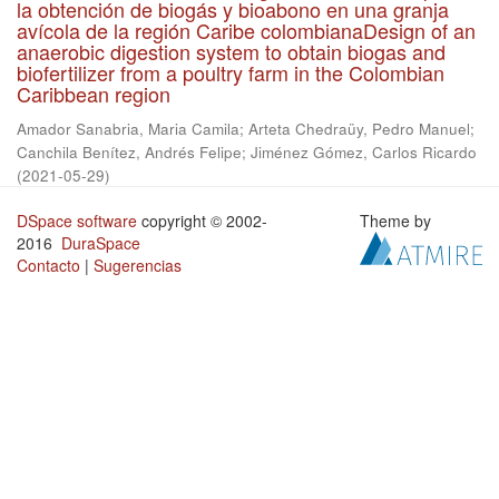
la obtención de biogás y bioabono en una granja
avícola de la región Caribe colombianaDesign of an
anaerobic digestion system to obtain biogas and
biofertilizer from a poultry farm in the Colombian
Caribbean region
Amador Sanabria, Maria Camila
;
Arteta Chedraüy, Pedro Manuel
;
Canchila Benítez, Andrés Felipe
;
Jiménez Gómez, Carlos Ricardo
(
2021-05-29
)
DSpace software
copyright © 2002-
Theme by
2016
DuraSpace
Contacto
|
Sugerencias