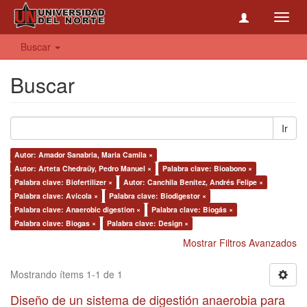
Toggl
navig
Buscar
Buscar
Ir
Autor: Amador Sanabria, Maria Camila ×
Autor: Arteta Chedraüy, Pedro Manuel ×
Palabra clave: Bioabono ×
Palabra clave: Biofertilizer ×
Autor: Canchila Benítez, Andrés Felipe ×
Palabra clave: Avícola ×
Palabra clave: Biodigestor ×
Palabra clave: Anaerobic digestion ×
Palabra clave: Biogás ×
Palabra clave: Biogas ×
Palabra clave: Design ×
Mostrar Filtros Avanzados
Mostrando ítems 1-1 de 1
Diseño de un sistema de digestión anaerobia para