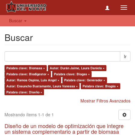
Toggl
navig
Buscar
Buscar
Ir
Palabra clave: Biomasa ×
Autor: Durán Jaime, Laura Daniela ×
Palabra clave: Biodigestor ×
Palabra clave: Biogas ×
Autor: Ramos Ospino, Luis Angel ×
Palabra clave: Generador ×
Autor: Ensuncho Bustamante, Laura Vanessa ×
Palabra clave: Biogás ×
Palabra clave: Diseño ×
Mostrar Filtros Avanzados
Mostrando ítems 1-1 de 1
Diseño de un modelo de optimización que integre
un sistema complementario a partir de biomasa