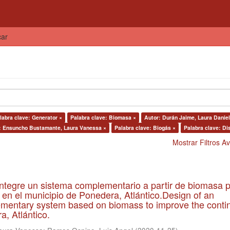
car
labra clave: Generator ×
Palabra clave: Biomasa ×
Autor: Durán Jaime, Laura Daniel
: Ensuncho Bustamante, Laura Vanessa ×
Palabra clave: Biogás ×
Palabra clave: Di
Mostrar Filtros 
ntegre un sistema complementario a partir de biomasa 
co en el municipio de Ponedera, Atlántico.Design of an
ementary system based on biomass to improve the contin
a, Atlántico.