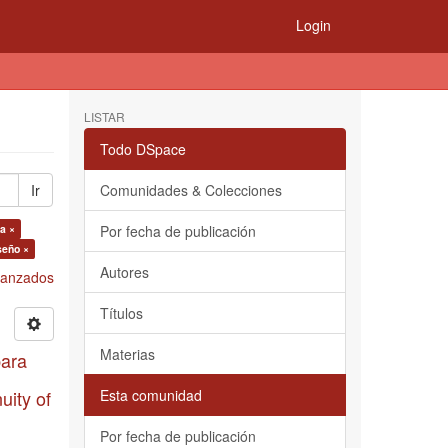
Login
LISTAR
Todo DSpace
Ir
Comunidades & Colecciones
a ×
Por fecha de publicación
seño ×
Autores
Avanzados
Títulos
Materias
para
uity of
Esta comunidad
Por fecha de publicación