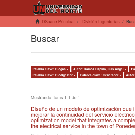
DSpace Principal
División Ingenierías
Bus
Buscar
Palabra clave: Biogas ×
Autor: Ramos Ospino, Luis Angel ×
Pa
Palabra clave: Biodigestor ×
Palabra clave: Generador ×
Autor
Mostrando ítems 1-1 de 1
Diseño de un modelo de optimización que i
mejorar la continuidad del servicio eléctri
optimization model that integrates a compl
the electrical service in the town of Poneder