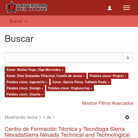
Toggl
navig
Buscar
Buscar
Ir
Autor: Muñoz Vega, Olga Mercedes ×
Autor: Díaz Granados Villarreal, Camila de Jesús ×
Palabra clave: Project ×
Palabra clave: Ingeniería ×
Autor: García Pérez, Yulibeth Paola ×
Palabra clave: Design ×
Palabra clave: Engineering ×
Palabra clave: Diseño ×
Mostrar Filtros Avanzados
Mostrando ítems 1-1 de 1
Centro de Formación Técnica y Tecnóloga Sierra
NevadaSierra Nevada Technical and Technological