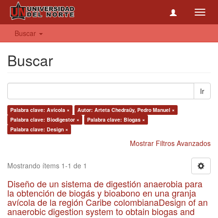
Toggl
navig
Buscar
Buscar
Ir
Palabra clave: Avícola ×
Autor: Arteta Chedraüy, Pedro Manuel ×
Palabra clave: Biodigestor ×
Palabra clave: Biogas ×
Palabra clave: Design ×
Mostrar Filtros Avanzados
Mostrando ítems 1-1 de 1
Diseño de un sistema de digestión anaerobia para
la obtención de biogás y bioabono en una granja
avícola de la región Caribe colombianaDesign of an
anaerobic digestion system to obtain biogas and