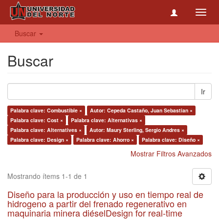
Toggl
navig
Buscar
Buscar
Ir
Palabra clave: Combustible ×
Autor: Cepeda Castaño, Juan Sebastian ×
Palabra clave: Cost ×
Palabra clave: Alternativas ×
Palabra clave: Alternatives ×
Autor: Maury Sterling, Sergio Andres ×
Palabra clave: Design ×
Palabra clave: Ahorro ×
Palabra clave: Diseño ×
Mostrar Filtros Avanzados
Mostrando ítems 1-1 de 1
Diseño para la producción y uso en tiempo real de
hidrogeno a partir del frenado regenerativo en
maquinaria minera diéselDesign for real-time