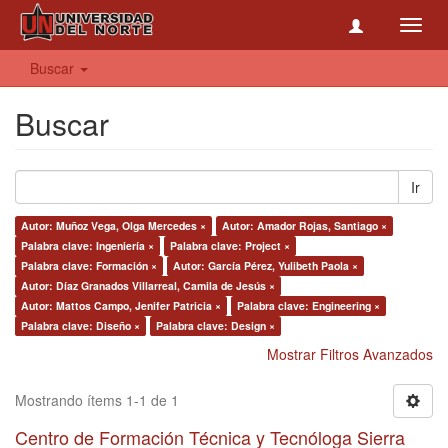
Toggl
navig
Buscar
Buscar
Ir
Autor: Muñoz Vega, Olga Mercedes ×
Autor: Amador Rojas, Santiago ×
Palabra clave: Ingeniería ×
Palabra clave: Project ×
Palabra clave: Formación ×
Autor: García Pérez, Yulibeth Paola ×
Autor: Díaz Granados Villarreal, Camila de Jesús ×
Autor: Mattos Campo, Jenifer Patricia ×
Palabra clave: Engineering ×
Palabra clave: Diseño ×
Palabra clave: Design ×
Mostrar Filtros Avanzados
Mostrando ítems 1-1 de 1
Centro de Formación Técnica y Tecnóloga Sierra