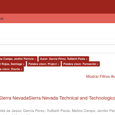
car
os Campo, Jenifer Patricia ×
Autor: García Pérez, Yulibeth Paola ×
 Rojas, Santiago ×
Palabra clave: Project ×
Palabra clave: Formación ×
a clave: Diseño ×
Mostrar Filtros 
Sierra NevadaSierra Nevada Technical and Technologica
mila de Jesús
;
García Pérez, Yulibeth Paola
;
Mattos Campo, Jenifer Patr