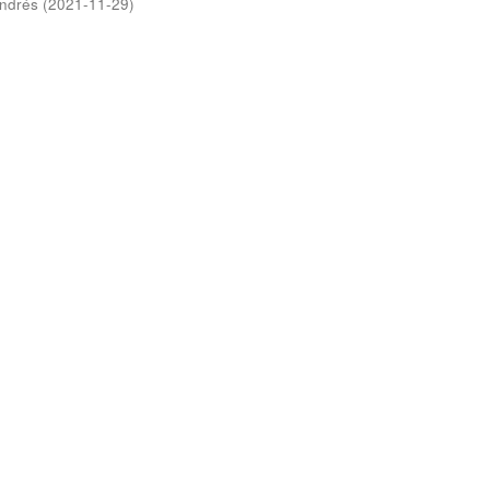
Andrés
(
2021-11-29
)