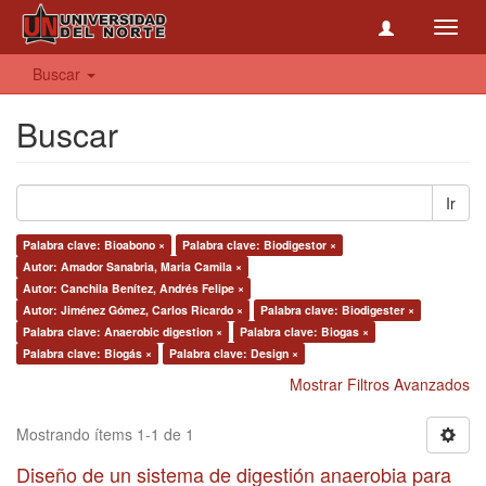
Toggl
navig
Buscar
Buscar
Ir
Palabra clave: Bioabono ×
Palabra clave: Biodigestor ×
Autor: Amador Sanabria, Maria Camila ×
Autor: Canchila Benítez, Andrés Felipe ×
Autor: Jiménez Gómez, Carlos Ricardo ×
Palabra clave: Biodigester ×
Palabra clave: Anaerobic digestion ×
Palabra clave: Biogas ×
Palabra clave: Biogás ×
Palabra clave: Design ×
Mostrar Filtros Avanzados
Mostrando ítems 1-1 de 1
Diseño de un sistema de digestión anaerobia para