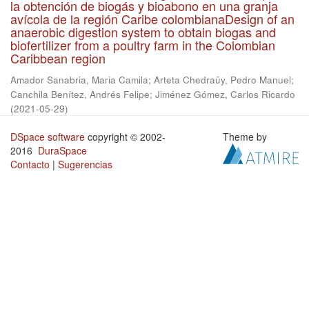
la obtención de biogás y bioabono en una granja
avícola de la región Caribe colombianaDesign of an
anaerobic digestion system to obtain biogas and
biofertilizer from a poultry farm in the Colombian
Caribbean region
Amador Sanabria, Maria Camila
;
Arteta Chedraüy, Pedro Manuel
;
Canchila Benítez, Andrés Felipe
;
Jiménez Gómez, Carlos Ricardo
(
2021-05-29
)
DSpace software
copyright © 2002-
Theme by
2016
DuraSpace
Contacto
|
Sugerencias