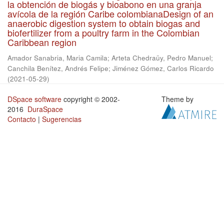
la obtención de biogás y bioabono en una granja
avícola de la región Caribe colombianaDesign of an
anaerobic digestion system to obtain biogas and
biofertilizer from a poultry farm in the Colombian
Caribbean region
Amador Sanabria, Maria Camila
;
Arteta Chedraüy, Pedro Manuel
;
Canchila Benítez, Andrés Felipe
;
Jiménez Gómez, Carlos Ricardo
(
2021-05-29
)
DSpace software
copyright © 2002-
Theme by
2016
DuraSpace
Contacto
|
Sugerencias