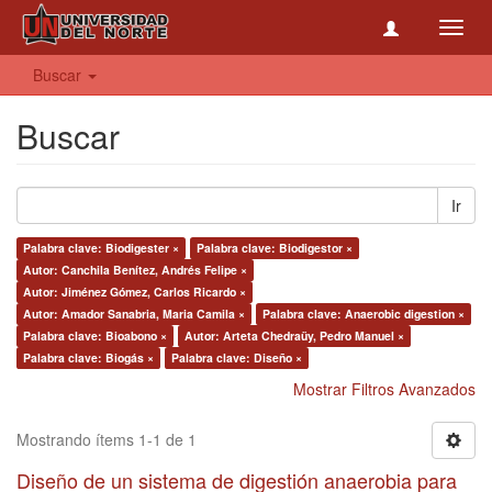
Toggl
navig
Buscar
Buscar
Ir
Palabra clave: Biodigester ×
Palabra clave: Biodigestor ×
Autor: Canchila Benítez, Andrés Felipe ×
Autor: Jiménez Gómez, Carlos Ricardo ×
Autor: Amador Sanabria, Maria Camila ×
Palabra clave: Anaerobic digestion ×
Palabra clave: Bioabono ×
Autor: Arteta Chedraüy, Pedro Manuel ×
Palabra clave: Biogás ×
Palabra clave: Diseño ×
Mostrar Filtros Avanzados
Mostrando ítems 1-1 de 1
Diseño de un sistema de digestión anaerobia para