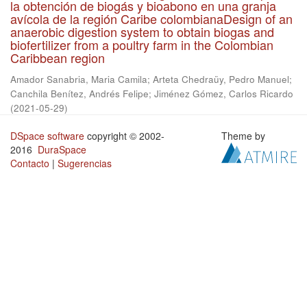
la obtención de biogás y bioabono en una granja
avícola de la región Caribe colombianaDesign of an
anaerobic digestion system to obtain biogas and
biofertilizer from a poultry farm in the Colombian
Caribbean region
Amador Sanabria, Maria Camila
;
Arteta Chedraüy, Pedro Manuel
;
Canchila Benítez, Andrés Felipe
;
Jiménez Gómez, Carlos Ricardo
(
2021-05-29
)
DSpace software
copyright © 2002-
Theme by
2016
DuraSpace
Contacto
|
Sugerencias