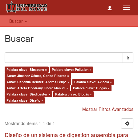
Toggl
navig
Buscar
Buscar
Ir
Palabra clave: Bioabono ×
Palabra clave: Pollution ×
Autor: Jiménez Gómez, Carlos Ricardo ×
Autor: Canchila Benítez, Andrés Felipe ×
Palabra clave: Avícola ×
Autor: Arteta Chedraüy, Pedro Manuel ×
Palabra clave: Biogas ×
Palabra clave: Biodigester ×
Palabra clave: Biogás ×
Palabra clave: Diseño ×
Mostrar Filtros Avanzados
Mostrando ítems 1-1 de 1
Diseño de un sistema de digestión anaerobia para