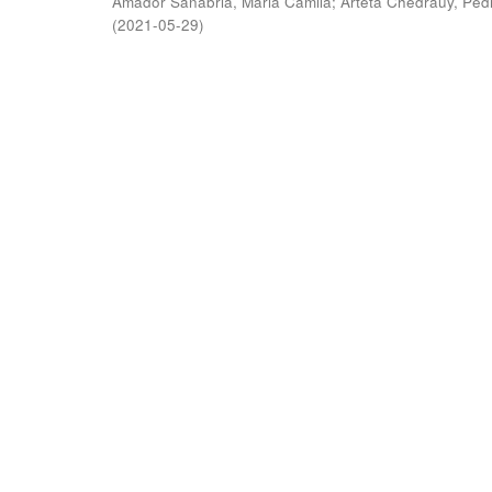
Amador Sanabria, Maria Camila
;
Arteta Chedraüy, Ped
(
2021-05-29
)