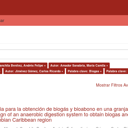
car
anchila Benítez, Andrés Felipe ×
Autor: Amador Sanabria, Maria Camila ×
×
Autor: Jiménez Gómez, Carlos Ricardo ×
Palabra clave: Biogas ×
Palabra clave:
Mostrar Filtros 
ia para la obtención de biogás y bioabono en una granja
gn of an anaerobic digestion system to obtain biogas an
lombian Caribbean region