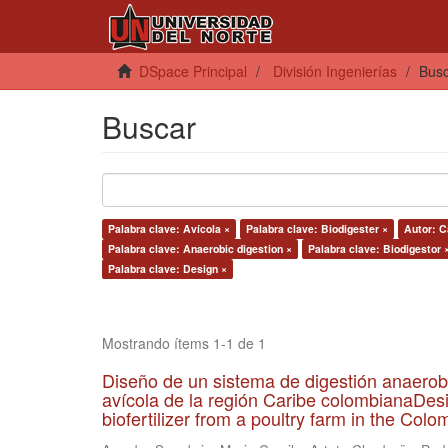
DSpace Principal
División Ingenierías
Bus
Buscar
Palabra clave: Avícola ×
Palabra clave: Biodigester ×
Autor: C
Palabra clave: Anaerobic digestion ×
Palabra clave: Biodigestor 
Palabra clave: Design ×
Mostrando ítems 1-1 de 1
Diseño de un sistema de digestión anaerob
avícola de la región Caribe colombianaDesi
biofertilizer from a poultry farm in the Co