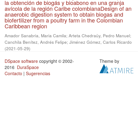
la obtención de biogás y bioabono en una granja
avícola de la región Caribe colombianaDesign of an
anaerobic digestion system to obtain biogas and
biofertilizer from a poultry farm in the Colombian
Caribbean region
Amador Sanabria, Maria Camila
;
Arteta Chedraüy, Pedro Manuel
;
Canchila Benítez, Andrés Felipe
;
Jiménez Gómez, Carlos Ricardo
(
2021-05-29
)
DSpace software
copyright © 2002-
Theme by
2016
DuraSpace
Contacto
|
Sugerencias