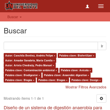
Toggl
navig
Buscar
Buscar
Ir
Autor: Canchila Benítez, Andrés Felipe ×
Palabra clave: Biofertilizer ×
Autor: Amador Sanabria, Maria Camila ×
Autor: Arteta Chedraüy, Pedro Manuel ×
Palabra clave: Contaminación ambiental ×
Palabra clave: Avícola ×
Palabra clave: Biodigestor ×
Palabra clave: Anaerobic digestion ×
Palabra clave: Biogás ×
Palabra clave: Biogas ×
Palabra clave: Design ×
Mostrar Filtros Avanzados
Mostrando ítems 1-1 de 1
Diseño de un sistema de digestión anaerobia para