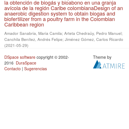
la obtención de biogás y bioabono en una granja
avícola de la región Caribe colombianaDesign of an
anaerobic digestion system to obtain biogas and
biofertilizer from a poultry farm in the Colombian
Caribbean region
Amador Sanabria, Maria Camila
;
Arteta Chedraüy, Pedro Manuel
;
Canchila Benítez, Andrés Felipe
;
Jiménez Gómez, Carlos Ricardo
(
2021-05-29
)
DSpace software
copyright © 2002-
Theme by
2016
DuraSpace
Contacto
|
Sugerencias