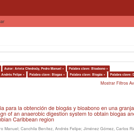
car
Autor: Arteta Chedraüy, Pedro Manuel ×
Palabra clave: Bioabono ×
, Andrés Felipe ×
Palabra clave: Biogas ×
Palabra clave: Biogás ×
Palabra clave: 
Mostrar Filtros 
ia para la obtención de biogás y bioabono en una granja
gn of an anaerobic digestion system to obtain biogas an
lombian Caribbean region
ro Manuel
;
Canchila Benítez, Andrés Felipe
;
Jiménez Gómez, Carlos Ri