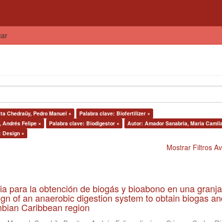
car
eta Chedraüy, Pedro Manuel ×
Palabra clave: Biofertilizer ×
, Andrés Felipe ×
Palabra clave: Biodigestor ×
Autor: Amador Sanabria, Maria Camil
: Design ×
Mostrar Filtros 
ia para la obtención de biogás y bioabono en una granja
gn of an anaerobic digestion system to obtain biogas an
lombian Caribbean region