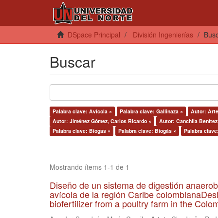
DSpace Principal
División Ingenierías
Bus
Buscar
Palabra clave: Avícola ×
Palabra clave: Gallinaza ×
Autor: Art
Autor: Jiménez Gómez, Carlos Ricardo ×
Autor: Canchila Benítez
Palabra clave: Biogas ×
Palabra clave: Biogás ×
Palabra clave
Mostrando ítems 1-1 de 1
Diseño de un sistema de digestión anaerob
avícola de la región Caribe colombianaDesi
biofertilizer from a poultry farm in the Co