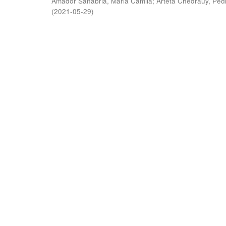
Amador Sanabria, Maria Camila
;
Arteta Chedraüy, Ped
(
2021-05-29
)