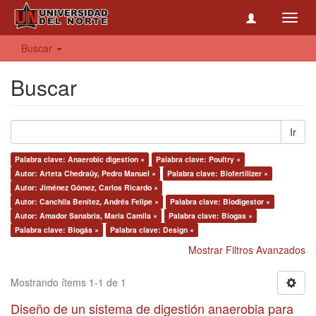
Toggl
navig
Buscar
Buscar
Ir
Palabra clave: Anaerobic digestion ×
Palabra clave: Poultry ×
Autor: Arteta Chedraüy, Pedro Manuel ×
Palabra clave: Biofertilizer ×
Autor: Jiménez Gómez, Carlos Ricardo ×
Autor: Canchila Benítez, Andrés Felipe ×
Palabra clave: Biodigestor ×
Autor: Amador Sanabria, Maria Camila ×
Palabra clave: Biogas ×
Palabra clave: Biogás ×
Palabra clave: Design ×
Mostrar Filtros Avanzados
Mostrando ítems 1-1 de 1
Diseño de un sistema de digestión anaerobia para