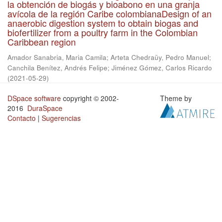
la obtención de biogás y bioabono en una granja
avícola de la región Caribe colombianaDesign of an
anaerobic digestion system to obtain biogas and
biofertilizer from a poultry farm in the Colombian
Caribbean region
Amador Sanabria, Maria Camila
;
Arteta Chedraüy, Pedro Manuel
;
Canchila Benítez, Andrés Felipe
;
Jiménez Gómez, Carlos Ricardo
(
2021-05-29
)
DSpace software
copyright © 2002-
Theme by
2016
DuraSpace
Contacto
|
Sugerencias