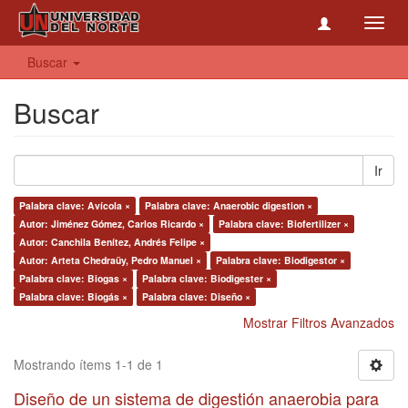
Toggl
navig
Buscar
Buscar
Ir
Palabra clave: Avícola ×
Palabra clave: Anaerobic digestion ×
Autor: Jiménez Gómez, Carlos Ricardo ×
Palabra clave: Biofertilizer ×
Autor: Canchila Benítez, Andrés Felipe ×
Autor: Arteta Chedraüy, Pedro Manuel ×
Palabra clave: Biodigestor ×
Palabra clave: Biogas ×
Palabra clave: Biodigester ×
Palabra clave: Biogás ×
Palabra clave: Diseño ×
Mostrar Filtros Avanzados
Mostrando ítems 1-1 de 1
Diseño de un sistema de digestión anaerobia para