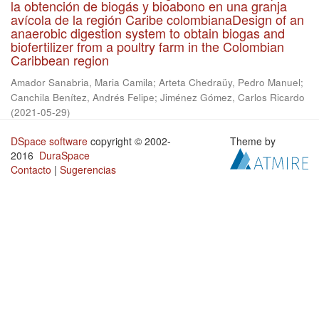
la obtención de biogás y bioabono en una granja
avícola de la región Caribe colombianaDesign of an
anaerobic digestion system to obtain biogas and
biofertilizer from a poultry farm in the Colombian
Caribbean region
Amador Sanabria, Maria Camila
;
Arteta Chedraüy, Pedro Manuel
;
Canchila Benítez, Andrés Felipe
;
Jiménez Gómez, Carlos Ricardo
(
2021-05-29
)
DSpace software
copyright © 2002-
Theme by
2016
DuraSpace
Contacto
|
Sugerencias