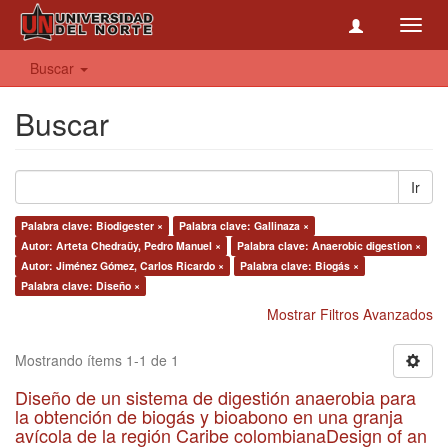
Toggl
navig
Buscar
Buscar
Ir
Palabra clave: Biodigester ×
Palabra clave: Gallinaza ×
Autor: Arteta Chedraüy, Pedro Manuel ×
Palabra clave: Anaerobic digestion ×
Autor: Jiménez Gómez, Carlos Ricardo ×
Palabra clave: Biogás ×
Palabra clave: Diseño ×
Mostrar Filtros Avanzados
Mostrando ítems 1-1 de 1
Diseño de un sistema de digestión anaerobia para
la obtención de biogás y bioabono en una granja
avícola de la región Caribe colombianaDesign of an