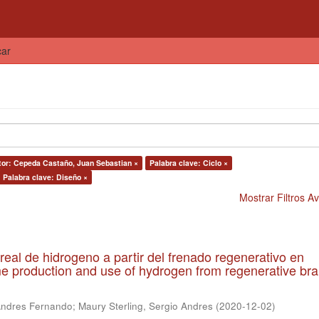
car
tor: Cepeda Castaño, Juan Sebastian ×
Palabra clave: Ciclo ×
Palabra clave: Diseño ×
Mostrar Filtros 
real de hidrogeno a partir del frenado regenerativo en
me production and use of hydrogen from regenerative bra
Andres Fernando
;
Maury Sterling, Sergio Andres
(
2020-12-02
)