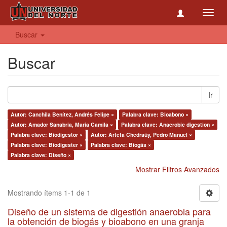
Toggl
navig
Buscar
Buscar
Ir
Autor: Canchila Benítez, Andrés Felipe ×
Palabra clave: Bioabono ×
Autor: Amador Sanabria, Maria Camila ×
Palabra clave: Anaerobic digestion ×
Palabra clave: Biodigestor ×
Autor: Arteta Chedraüy, Pedro Manuel ×
Palabra clave: Biodigester ×
Palabra clave: Biogás ×
Palabra clave: Diseño ×
Mostrar Filtros Avanzados
Mostrando ítems 1-1 de 1
Diseño de un sistema de digestión anaerobia para
la obtención de biogás y bioabono en una granja