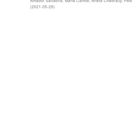
Amador Sanabria, Maria Camila
;
Arteta Chedraüy, Ped
(
2021-05-29
)