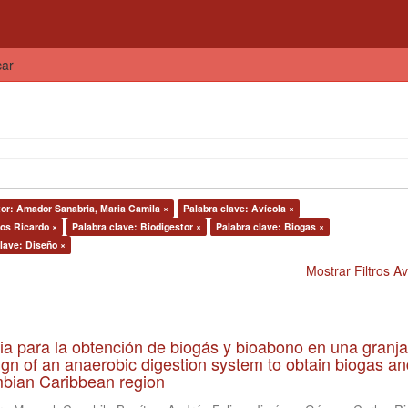
car
or: Amador Sanabria, Maria Camila ×
Palabra clave: Avícola ×
os Ricardo ×
Palabra clave: Biodigestor ×
Palabra clave: Biogas ×
lave: Diseño ×
Mostrar Filtros 
ia para la obtención de biogás y bioabono en una granja
gn of an anaerobic digestion system to obtain biogas an
lombian Caribbean region