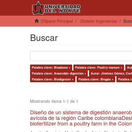
DSpace Principal
División Ingenierías
Bus
Buscar
Palabra clave: Bioabono ×
Palabra clave: Poultry manure ×
Aut
Palabra clave: Anaerobic digestion ×
Autor: Jiménez Gómez, Carl
Palabra clave: Biodigester ×
Palabra clave: Biogás ×
Palabra c
Mostrando ítems 1-1 de 1
Diseño de un sistema de digestión anaerob
avícola de la región Caribe colombianaDesi
biofertilizer from a poultry farm in the Co