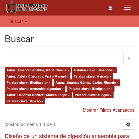
Toggl
navig
Buscar
Buscar
Ir
Autor: Amador Sanabria, Maria Camila ×
Palabra clave: Bioabono ×
Autor: Arteta Chedraüy, Pedro Manuel ×
Palabra clave: Avícola ×
Palabra clave: Biodigestor ×
Autor: Jiménez Gómez, Carlos Ricardo ×
Palabra clave: Anaerobic digestion ×
Palabra clave: Biodigester ×
Autor: Canchila Benítez, Andrés Felipe ×
Palabra clave: Biogás ×
Palabra clave: Diseño ×
Mostrar Filtros Avanzados
Mostrando ítems 1-1 de 1
Diseño de un sistema de digestión anaerobia para