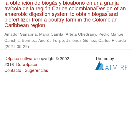
la obtención de biogás y bioabono en una granja
avícola de la región Caribe colombianaDesign of an
anaerobic digestion system to obtain biogas and
biofertilizer from a poultry farm in the Colombian
Caribbean region
Amador Sanabria, Maria Camila
;
Arteta Chedraüy, Pedro Manuel
;
Canchila Benítez, Andrés Felipe
;
Jiménez Gómez, Carlos Ricardo
(
2021-05-29
)
DSpace software
copyright © 2002-
Theme by
2016
DuraSpace
Contacto
|
Sugerencias