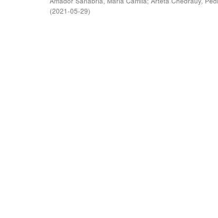
Amador Sanabria, Maria Camila
;
Arteta Chedraüy, Ped
(
2021-05-29
)