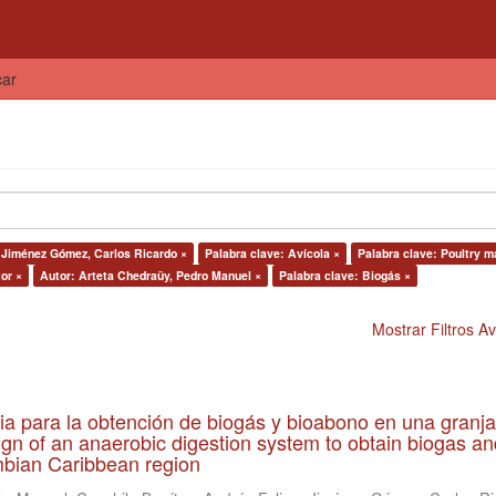
car
 Jiménez Gómez, Carlos Ricardo ×
Palabra clave: Avícola ×
Palabra clave: Poultry m
or ×
Autor: Arteta Chedraüy, Pedro Manuel ×
Palabra clave: Biogás ×
Mostrar Filtros 
ia para la obtención de biogás y bioabono en una granja
gn of an anaerobic digestion system to obtain biogas an
lombian Caribbean region