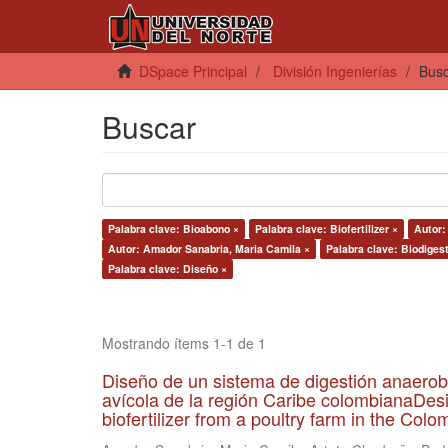
DSpace Principal
División Ingenierías
Bus
Buscar
Palabra clave: Bioabono ×
Palabra clave: Biofertilizer ×
Autor:
Autor: Amador Sanabria, Maria Camila ×
Palabra clave: Biodigest
Palabra clave: Diseño ×
Mostrando ítems 1-1 de 1
Diseño de un sistema de digestión anaerob
avícola de la región Caribe colombianaDesi
biofertilizer from a poultry farm in the Co