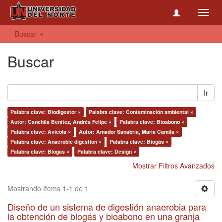
Toggl
navig
Buscar
Buscar
Ir
Palabra clave: Biodigestor ×
Palabra clave: Contaminación ambiental ×
Autor: Canchila Benítez, Andrés Felipe ×
Palabra clave: Bioabono ×
Palabra clave: Avícola ×
Autor: Amador Sanabria, Maria Camila ×
Palabra clave: Anaerobic digestion ×
Palabra clave: Biogás ×
Palabra clave: Biogas ×
Palabra clave: Design ×
Mostrar Filtros Avanzados
Mostrando ítems 1-1 de 1
Diseño de un sistema de digestión anaerobia para
la obtención de biogás y bioabono en una granja