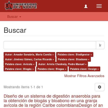
Toggl
navig
Buscar
Buscar
Ir
Autor: Amador Sanabria, Maria Camila ×
Palabra clave: Biodigestor ×
Autor: Jiménez Gómez, Carlos Ricardo ×
Palabra clave: Bioabono ×
Palabra clave: Avícola ×
Autor: Arteta Chedraüy, Pedro Manuel ×
Palabra clave: Biogás ×
Palabra clave: Biogas ×
Palabra clave: Design ×
Mostrar Filtros Avanzados
Mostrando ítems 1-1 de 1
Diseño de un sistema de digestión anaerobia para
la obtención de biogás y bioabono en una granja
avícola de la región Caribe colombianaDesign of an