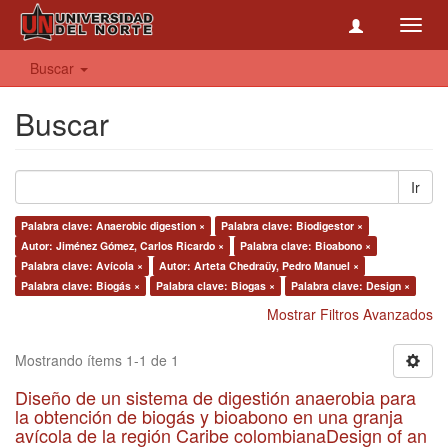
Toggl
navig
Buscar
Buscar
Ir
Palabra clave: Anaerobic digestion ×
Palabra clave: Biodigestor ×
Autor: Jiménez Gómez, Carlos Ricardo ×
Palabra clave: Bioabono ×
Palabra clave: Avícola ×
Autor: Arteta Chedraüy, Pedro Manuel ×
Palabra clave: Biogás ×
Palabra clave: Biogas ×
Palabra clave: Design ×
Mostrar Filtros Avanzados
Mostrando ítems 1-1 de 1
Diseño de un sistema de digestión anaerobia para
la obtención de biogás y bioabono en una granja
avícola de la región Caribe colombianaDesign of an