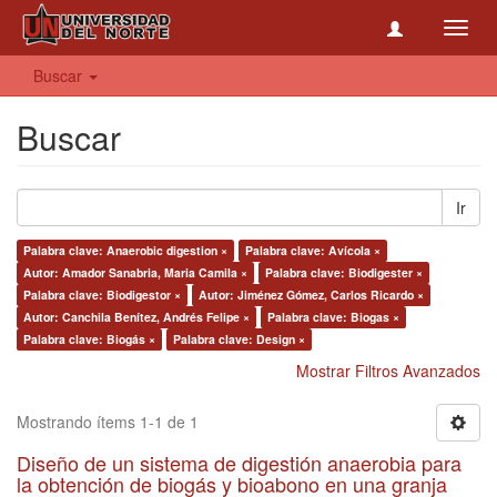
Toggl
navig
Buscar
Buscar
Ir
Palabra clave: Anaerobic digestion ×
Palabra clave: Avícola ×
Autor: Amador Sanabria, Maria Camila ×
Palabra clave: Biodigester ×
Palabra clave: Biodigestor ×
Autor: Jiménez Gómez, Carlos Ricardo ×
Autor: Canchila Benítez, Andrés Felipe ×
Palabra clave: Biogas ×
Palabra clave: Biogás ×
Palabra clave: Design ×
Mostrar Filtros Avanzados
Mostrando ítems 1-1 de 1
Diseño de un sistema de digestión anaerobia para
la obtención de biogás y bioabono en una granja