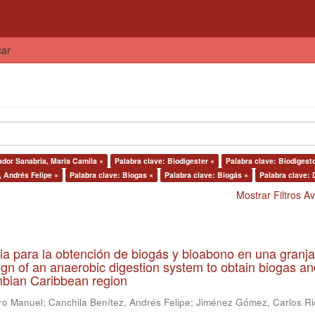
car
dor Sanabria, Maria Camila ×
Palabra clave: Biodigester ×
Palabra clave: Biodigesto
, Andrés Felipe ×
Palabra clave: Biogas ×
Palabra clave: Biogás ×
Palabra clave: 
Mostrar Filtros 
ia para la obtención de biogás y bioabono en una granja
gn of an anaerobic digestion system to obtain biogas an
lombian Caribbean region
ro Manuel
;
Canchila Benítez, Andrés Felipe
;
Jiménez Gómez, Carlos Ri