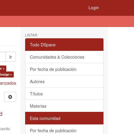
Login
LISTAR
Todo DSpace
Ir
Comunidades & Colecciones
r ×
Por fecha de publicación
Design ×
Autores
Avanzados
Títulos
Materias
d
Esta comunidad
cardo
Por fecha de publicación