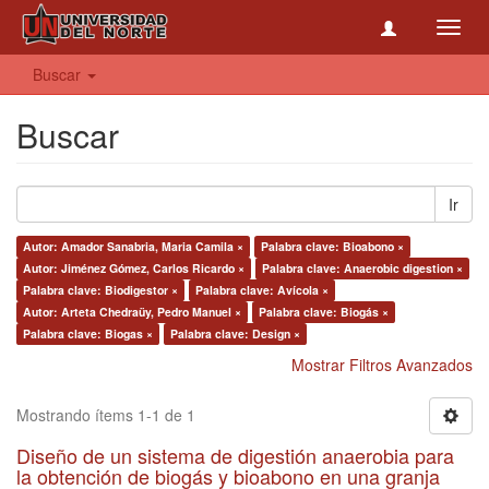
Toggl
navig
Buscar
Buscar
Ir
Autor: Amador Sanabria, Maria Camila ×
Palabra clave: Bioabono ×
Autor: Jiménez Gómez, Carlos Ricardo ×
Palabra clave: Anaerobic digestion ×
Palabra clave: Biodigestor ×
Palabra clave: Avícola ×
Autor: Arteta Chedraüy, Pedro Manuel ×
Palabra clave: Biogás ×
Palabra clave: Biogas ×
Palabra clave: Design ×
Mostrar Filtros Avanzados
Mostrando ítems 1-1 de 1
Diseño de un sistema de digestión anaerobia para
la obtención de biogás y bioabono en una granja