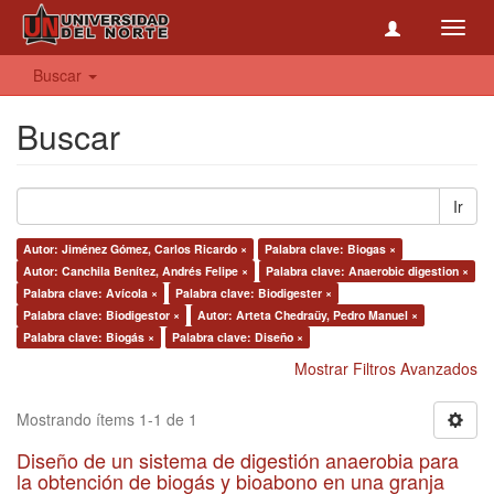
Toggl
navig
Buscar
Buscar
Ir
Autor: Jiménez Gómez, Carlos Ricardo ×
Palabra clave: Biogas ×
Autor: Canchila Benítez, Andrés Felipe ×
Palabra clave: Anaerobic digestion ×
Palabra clave: Avícola ×
Palabra clave: Biodigester ×
Palabra clave: Biodigestor ×
Autor: Arteta Chedraüy, Pedro Manuel ×
Palabra clave: Biogás ×
Palabra clave: Diseño ×
Mostrar Filtros Avanzados
Mostrando ítems 1-1 de 1
Diseño de un sistema de digestión anaerobia para
la obtención de biogás y bioabono en una granja