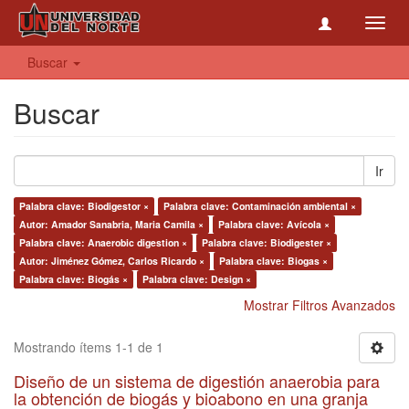
Toggl
navig
Buscar
Buscar
Ir
Palabra clave: Biodigestor ×
Palabra clave: Contaminación ambiental ×
Autor: Amador Sanabria, Maria Camila ×
Palabra clave: Avícola ×
Palabra clave: Anaerobic digestion ×
Palabra clave: Biodigester ×
Autor: Jiménez Gómez, Carlos Ricardo ×
Palabra clave: Biogas ×
Palabra clave: Biogás ×
Palabra clave: Design ×
Mostrar Filtros Avanzados
Mostrando ítems 1-1 de 1
Diseño de un sistema de digestión anaerobia para
la obtención de biogás y bioabono en una granja