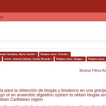
car
mador Sanabria, Maria Camila ×
Palabra clave: Avícola ×
×
Autor: Jiménez Gómez, Carlos Ricardo ×
Palabra clave: Biogas ×
Palabra clave:
Mostrar Filtros 
ia para la obtención de biogás y bioabono en una granja
gn of an anaerobic digestion system to obtain biogas an
lombian Caribbean region