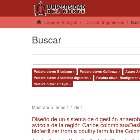
DSpace Principal
División Ingenierías
Bus
Buscar
Palabra clave: Bioabono ×
Palabra clave: Gallinaza ×
Autor: A
Palabra clave: Anaerobic digestion ×
Palabra clave: Biodigester 
Palabra clave: Design ×
Mostrando ítems 1-1 de 1
Diseño de un sistema de digestión anaerob
avícola de la región Caribe colombianaDesi
biofertilizer from a poultry farm in the Co