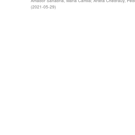
Amador Sanabria, Maria Camila
;
Arteta Chedraüy, Ped
(
2021-05-29
)