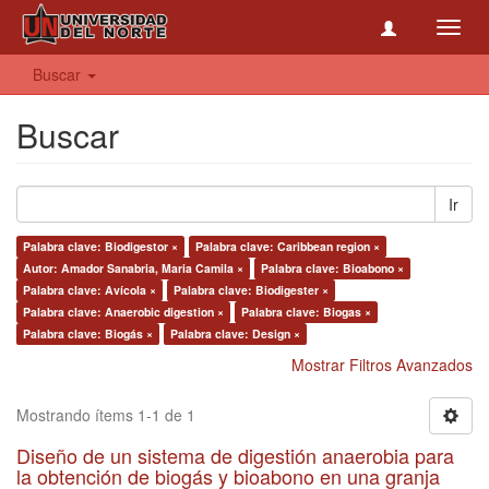
Toggl
navig
Buscar
Buscar
Ir
Palabra clave: Biodigestor ×
Palabra clave: Caribbean region ×
Autor: Amador Sanabria, Maria Camila ×
Palabra clave: Bioabono ×
Palabra clave: Avícola ×
Palabra clave: Biodigester ×
Palabra clave: Anaerobic digestion ×
Palabra clave: Biogas ×
Palabra clave: Biogás ×
Palabra clave: Design ×
Mostrar Filtros Avanzados
Mostrando ítems 1-1 de 1
Diseño de un sistema de digestión anaerobia para
la obtención de biogás y bioabono en una granja