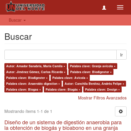
Toggl
navig
Buscar
Buscar
Ir
Autor: Amador Sanabria, Maria Camila ×
Palabra clave: Granja avícola ×
Autor: Jiménez Gómez, Carlos Ricardo ×
Palabra clave: Biodigestor ×
Palabra clave: Biodigester ×
Palabra clave: Avícola ×
Palabra clave: Anaerobic digestion ×
Autor: Canchila Benítez, Andrés Felipe ×
Palabra clave: Biogas ×
Palabra clave: Biogás ×
Palabra clave: Design ×
Mostrar Filtros Avanzados
Mostrando ítems 1-1 de 1
Diseño de un sistema de digestión anaerobia para
la obtención de biogás y bioabono en una granja