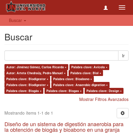
Toggl
navig
Buscar
Buscar
Ir
Autor: Jiménez Gómez, Carlos Ricardo ×
Palabra clave: Avícola ×
Autor: Arteta Chedraüy, Pedro Manuel ×
Palabra clave: Biol ×
Palabra clave: Biodigestor ×
Palabra clave: Bioabono ×
Palabra clave: Biodigester ×
Palabra clave: Anaerobic digestion ×
Palabra clave: Biogás ×
Palabra clave: Biogas ×
Palabra clave: Design ×
Mostrar Filtros Avanzados
Mostrando ítems 1-1 de 1
Diseño de un sistema de digestión anaerobia para
la obtención de biogás y bioabono en una granja