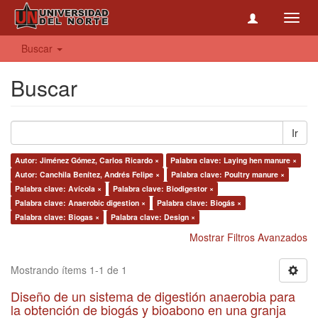
Toggl
navig
Buscar
Buscar
Ir
Autor: Jiménez Gómez, Carlos Ricardo ×
Palabra clave: Laying hen manure ×
Autor: Canchila Benítez, Andrés Felipe ×
Palabra clave: Poultry manure ×
Palabra clave: Avícola ×
Palabra clave: Biodigestor ×
Palabra clave: Anaerobic digestion ×
Palabra clave: Biogás ×
Palabra clave: Biogas ×
Palabra clave: Design ×
Mostrar Filtros Avanzados
Mostrando ítems 1-1 de 1
Diseño de un sistema de digestión anaerobia para
la obtención de biogás y bioabono en una granja