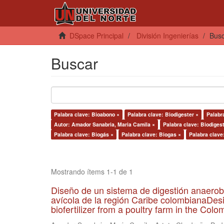
DSpace Principal
División Ingenierías
Bus
Buscar
Palabra clave: Bioabono ×
Palabra clave: Biodigester ×
Palabra
Autor: Amador Sanabria, Maria Camila ×
Palabra clave: Biodigest
Palabra clave: Biogás ×
Palabra clave: Biogas ×
Palabra clave
Mostrando ítems 1-1 de 1
Diseño de un sistema de digestión anaerob
avícola de la región Caribe colombianaDesi
biofertilizer from a poultry farm in the Co