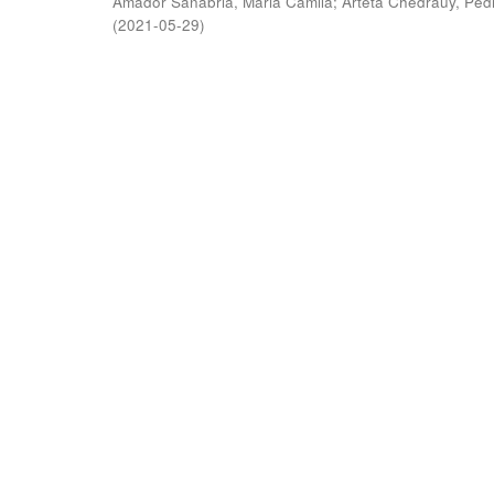
Amador Sanabria, Maria Camila
;
Arteta Chedraüy, Ped
(
2021-05-29
)