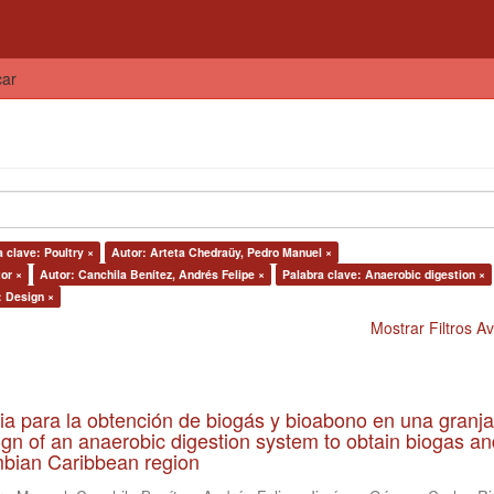
car
 clave: Poultry ×
Autor: Arteta Chedraüy, Pedro Manuel ×
or ×
Autor: Canchila Benítez, Andrés Felipe ×
Palabra clave: Anaerobic digestion ×
: Design ×
Mostrar Filtros 
ia para la obtención de biogás y bioabono en una granja
gn of an anaerobic digestion system to obtain biogas an
lombian Caribbean region