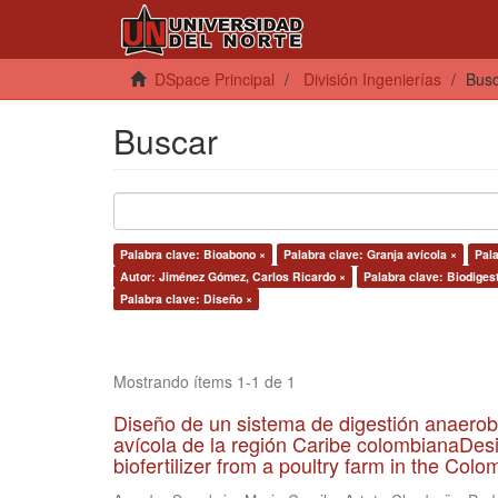
DSpace Principal
División Ingenierías
Bus
Buscar
Palabra clave: Bioabono ×
Palabra clave: Granja avícola ×
Pala
Autor: Jiménez Gómez, Carlos Ricardo ×
Palabra clave: Biodiges
Palabra clave: Diseño ×
Mostrando ítems 1-1 de 1
Diseño de un sistema de digestión anaerob
avícola de la región Caribe colombianaDesi
biofertilizer from a poultry farm in the Co