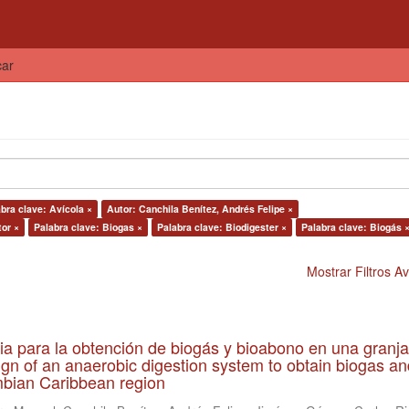
car
bra clave: Avícola ×
Autor: Canchila Benítez, Andrés Felipe ×
tor ×
Palabra clave: Biogas ×
Palabra clave: Biodigester ×
Palabra clave: Biogás 
Mostrar Filtros 
ia para la obtención de biogás y bioabono en una granja
gn of an anaerobic digestion system to obtain biogas an
lombian Caribbean region