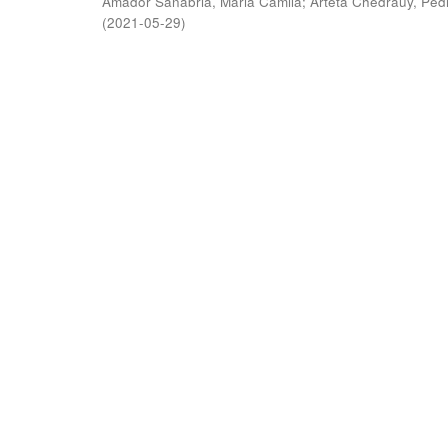
Amador Sanabria, Maria Camila
;
Arteta Chedraüy, Ped
(
2021-05-29
)