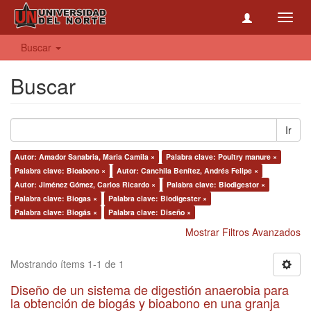
Toggl
navig
Buscar
Buscar
Ir
Autor: Amador Sanabria, Maria Camila ×
Palabra clave: Poultry manure ×
Palabra clave: Bioabono ×
Autor: Canchila Benítez, Andrés Felipe ×
Autor: Jiménez Gómez, Carlos Ricardo ×
Palabra clave: Biodigestor ×
Palabra clave: Biogas ×
Palabra clave: Biodigester ×
Palabra clave: Biogás ×
Palabra clave: Diseño ×
Mostrar Filtros Avanzados
Mostrando ítems 1-1 de 1
Diseño de un sistema de digestión anaerobia para
la obtención de biogás y bioabono en una granja