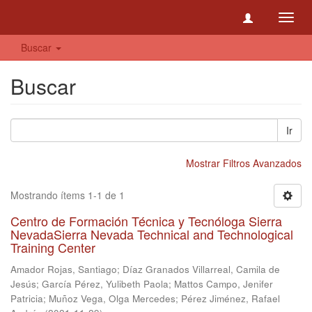
Toggl
navig
Buscar
Buscar
Ir
Mostrar Filtros Avanzados
Mostrando ítems 1-1 de 1
Centro de Formación Técnica y Tecnóloga Sierra
NevadaSierra Nevada Technical and Technological
Training Center
Amador Rojas, Santiago
;
Díaz Granados Villarreal, Camila de
Jesús
;
García Pérez, Yulibeth Paola
;
Mattos Campo, Jenifer
Patricia
;
Muñoz Vega, Olga Mercedes
;
Pérez Jiménez, Rafael