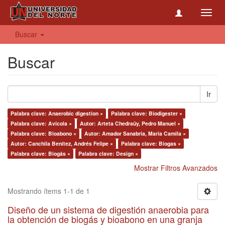
Toggl
navig
Buscar
Buscar
Ir
Palabra clave: Anaerobic digestion ×
Palabra clave: Biodigester ×
Palabra clave: Avícola ×
Autor: Arteta Chedraüy, Pedro Manuel ×
Palabra clave: Bioabono ×
Autor: Amador Sanabria, Maria Camila ×
Autor: Canchila Benítez, Andrés Felipe ×
Palabra clave: Biogas ×
Palabra clave: Biogás ×
Palabra clave: Design ×
Mostrar Filtros Avanzados
Mostrando ítems 1-1 de 1
Diseño de un sistema de digestión anaerobia para
la obtención de biogás y bioabono en una granja