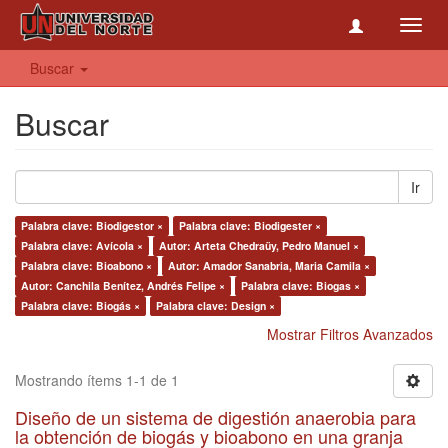
Toggl
navig
Buscar
Buscar
Ir
Palabra clave: Biodigestor ×
Palabra clave: Biodigester ×
Palabra clave: Avícola ×
Autor: Arteta Chedraüy, Pedro Manuel ×
Palabra clave: Bioabono ×
Autor: Amador Sanabria, Maria Camila ×
Autor: Canchila Benítez, Andrés Felipe ×
Palabra clave: Biogas ×
Palabra clave: Biogás ×
Palabra clave: Design ×
Mostrar Filtros Avanzados
Mostrando ítems 1-1 de 1
Diseño de un sistema de digestión anaerobia para
la obtención de biogás y bioabono en una granja