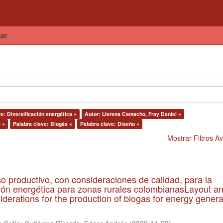
car
e: Diversificación energética ×
Autor: Llerena Camacho, Fray Daniel ×
 ×
Palabra clave: Biogás ×
Palabra clave: Diseño ×
Mostrar Filtros 
so productivo, con consideraciones de calidad, para la
ión energética para zonas rurales colombianasLayout a
iderations for the production of biogas for energy genera