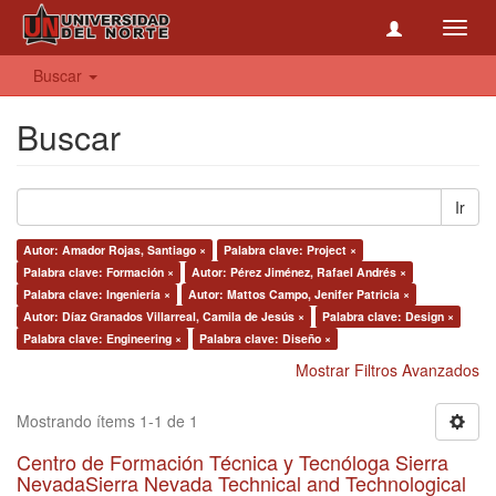
Toggl
navig
Buscar
Buscar
Ir
Autor: Amador Rojas, Santiago ×
Palabra clave: Project ×
Palabra clave: Formación ×
Autor: Pérez Jiménez, Rafael Andrés ×
Palabra clave: Ingeniería ×
Autor: Mattos Campo, Jenifer Patricia ×
Autor: Díaz Granados Villarreal, Camila de Jesús ×
Palabra clave: Design ×
Palabra clave: Engineering ×
Palabra clave: Diseño ×
Mostrar Filtros Avanzados
Mostrando ítems 1-1 de 1
Centro de Formación Técnica y Tecnóloga Sierra
NevadaSierra Nevada Technical and Technological