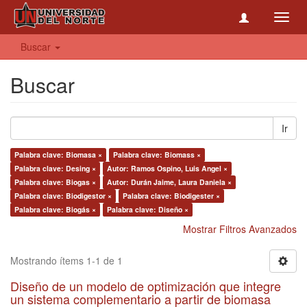
Toggl
navig
Buscar
Buscar
Ir
Palabra clave: Biomasa ×
Palabra clave: Biomass ×
Palabra clave: Desing ×
Autor: Ramos Ospino, Luis Angel ×
Palabra clave: Biogas ×
Autor: Durán Jaime, Laura Daniela ×
Palabra clave: Biodigestor ×
Palabra clave: Biodigester ×
Palabra clave: Biogás ×
Palabra clave: Diseño ×
Mostrar Filtros Avanzados
Mostrando ítems 1-1 de 1
Diseño de un modelo de optimización que integre
un sistema complementario a partir de biomasa