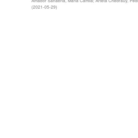
Amador Sanabria, Maria Camila
;
Arteta Chedraüy, Ped
(
2021-05-29
)