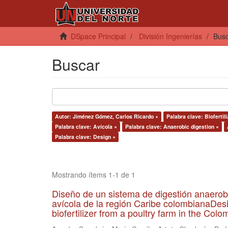
DSpace Principal
División Ingenierías
Bus
Buscar
Autor: Jiménez Gómez, Carlos Ricardo ×
Palabra clave: Biofertili
Palabra clave: Avícola ×
Palabra clave: Anaerobic digestion ×
Palabra clave: Design ×
Mostrando ítems 1-1 de 1
Diseño de un sistema de digestión anaerob
avícola de la región Caribe colombianaDesi
biofertilizer from a poultry farm in the Co