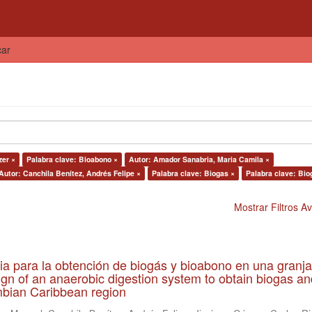
car
zer ×
Palabra clave: Bioabono ×
Autor: Amador Sanabria, Maria Camila ×
Autor: Canchila Benítez, Andrés Felipe ×
Palabra clave: Biogas ×
Palabra clave: Bio
Mostrar Filtros 
ia para la obtención de biogás y bioabono en una granja
gn of an anaerobic digestion system to obtain biogas an
lombian Caribbean region