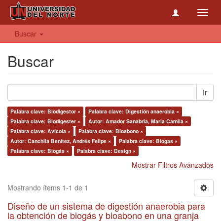
Toggl
navig
Buscar
Buscar
Ir
Palabra clave: Biodigestor ×
Palabra clave: Digestión anaerobia ×
Palabra clave: Biodigester ×
Autor: Amador Sanabria, Maria Camila ×
Palabra clave: Avícola ×
Palabra clave: Bioabono ×
Autor: Canchila Benítez, Andrés Felipe ×
Palabra clave: Biogas ×
Palabra clave: Biogás ×
Palabra clave: Design ×
Mostrar Filtros Avanzados
Mostrando ítems 1-1 de 1
Diseño de un sistema de digestión anaerobia para
la obtención de biogás y bioabono en una granja