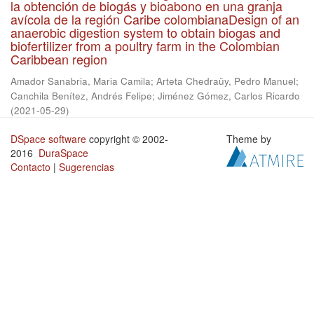
la obtención de biogás y bioabono en una granja
avícola de la región Caribe colombianaDesign of an
anaerobic digestion system to obtain biogas and
biofertilizer from a poultry farm in the Colombian
Caribbean region
Amador Sanabria, Maria Camila
;
Arteta Chedraüy, Pedro Manuel
;
Canchila Benítez, Andrés Felipe
;
Jiménez Gómez, Carlos Ricardo
(
2021-05-29
)
DSpace software
copyright © 2002-
Theme by
2016
DuraSpace
Contacto
|
Sugerencias