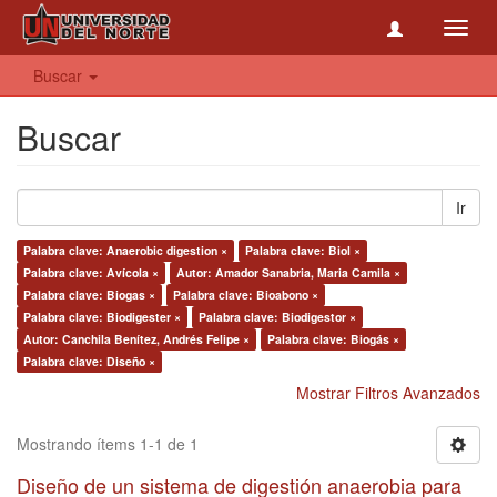
Toggl
navig
Buscar
Buscar
Ir
Palabra clave: Anaerobic digestion ×
Palabra clave: Biol ×
Palabra clave: Avícola ×
Autor: Amador Sanabria, Maria Camila ×
Palabra clave: Biogas ×
Palabra clave: Bioabono ×
Palabra clave: Biodigester ×
Palabra clave: Biodigestor ×
Autor: Canchila Benítez, Andrés Felipe ×
Palabra clave: Biogás ×
Palabra clave: Diseño ×
Mostrar Filtros Avanzados
Mostrando ítems 1-1 de 1
Diseño de un sistema de digestión anaerobia para