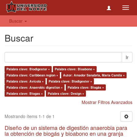
Toggl
navig
Buscar
Buscar
Ir
Palabra clave: Biodigestor ×
Palabra clave: Bioabono ×
Palabra clave: Caribbean region ×
Autor: Amador Sanabria, Maria Camila ×
Palabra clave: Avícola ×
Palabra clave: Biodigester ×
Palabra clave: Anaerobic digestion ×
Palabra clave: Biogás ×
Palabra clave: Biogas ×
Palabra clave: Design ×
Mostrar Filtros Avanzados
Mostrando ítems 1-1 de 1
Diseño de un sistema de digestión anaerobia para
la obtención de biogás y bioabono en una granja